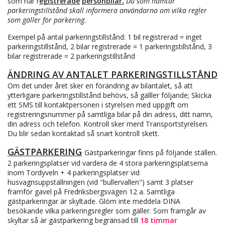
som har r
egistrerade
personbilar.
Du som hämtar
parkeringstillstånd skall informera användarna om vilka regler
som gäller för parkering.
Exempel på antal parkeringstillstånd: 1 bil registrerad = inget
parkeringstillstånd, 2 bilar registrerade = 1 parkeringstillstånd, 3
bilar registrerade = 2 parkeringstillstånd
ÄNDRING AV ANTALET PARKERINGSTILLSTÅND
Om det under året sker en förändring av bilantalet, så att
ytterligare parkeringstillstånd behövs, så gälller följande; Skicka
ett SMS till kontaktpersonen i styrelsen med uppgift om
registreringsnummer på samtliga bilar på din adress, ditt namn,
din adress och telefon. Kontroll sker merd Transportstyrelsen.
Du blir sedan kontaktad så snart kontroll skett.
GÄSTPARKERING
Gästparkeringar finns på följande ställen.
2 parkeringsplatser vid vardera de 4 stora parkeringsplatserna
inom Tordyveln + 4 parkeringsplatser vid
husvagnsuppställningen (vid "bullervallen") samt 3 platser
framför gavel på Fredriksbergsvägen 12 a. Samtliga
gästparkeringar är skyltade. Glöm inte meddela DINA
besökande vilka parkeringsregler som gäller. Som framgår av
skyltar så är gästparkering begränsad till
18 timmar