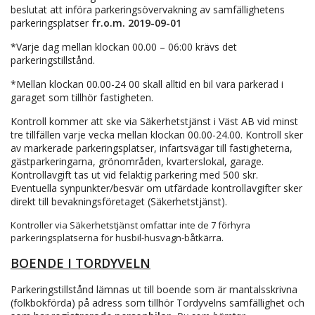
beslutat att införa parkeringsövervakning av samfällighetens
parkeringsplatser
fr.o.m. 2019-09-01
*Varje dag mellan klockan 00.00 – 06:00 krävs det
parkeringstillstånd.
*Mellan klockan 00.00-24 00 skall alltid en bil vara parkerad i
garaget som tillhör fastigheten.
Kontroll kommer att ske via Säkerhetstjänst i Väst AB vid minst
tre tillfällen varje vecka mellan klockan 00.00-24.00. Kontroll sker
av markerade parkeringsplatser, infartsvägar till fastigheterna,
gästparkeringarna, grönområden, kvarterslokal, garage.
Kontrollavgift tas ut vid felaktig parkering med 500 skr.
Eventuella synpunkter/besvär om utfärdade kontrollavgifter sker
direkt till bevakningsföretaget (Säkerhetstjänst).
Kontroller via Säkerhetstjänst omfattar inte de 7 förhyra
parkeringsplatserna för husbil-husvagn-båtkärra.
BOENDE I TORDYVELN
Parkeringstillstånd lämnas ut till boende som är mantalsskrivna
(folkbokförda) på adress som tillhör Tordyvelns samfällighet och