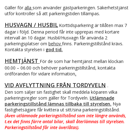
Gäller för
alla
som använder gästparkeringen. Säkerhetstjänst
utför kontroller så att parkeringstiden tillämpas.
HUSVAGN / HUSBIL
Korttidsparkering är tillåten max 7
dagar i följd. Denna period får inte upprepas med kortare
intervall än 10 dagar. Husbil/Husvagn får använda 2
parkeringsplatser om
behov
finns. Parkeringstillstånd krävs.
Kontakta styrelsen i
god tid.
HEMTJÄNST
För de som har hemtjänst mellan klockan
00.00 – 06.00 och behöver parkeringstillstånd, kontakta
ordföranden för vidare information
.
VID AVFLYTTNING FRÅN TORDYVELN
.
Den som säljer sin fastighet skall meddela köparen vilka
parkeringsregler som gäller för Tordyveln.
Utlämnade
parkeringstillstånd lämnas tillbaka till styrelsen.
Nya
fastighetsägare får kvittera ut sitt/sina parkeringstillstånd.
(Även utlämnade parkeringstillstånd som inte längre används,
t.ex det finns färre antal bilar, skall återlämnas till styrelsen.
Parkeringstillstånd får inte överlåtas).