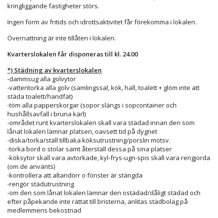
kringliggande fastigheter störs.
Ingen form av fritids och idrottsaktivitet får förekomma i lokalen.
Övernattning är inte tillåten i lokalen.
Kvarterslokalen får disponeras till kl. 24.00
*) Städning av kvarterslokalen
-dammsug alla golvytor
-vattentorka alla golv (samlingssal, kök, hall, toalett + glöm inte att
städa toalett/handfat)
-töm alla papperskorgar (sopor slängs i sopcontainer och
hushållsavfall i bruna kärl)
-området runt kvarterslokalen skall vara städad innan den som
lånat lokalen lämnar platsen, oavsett tid på dygnet
-diska/torka/ställ tillbaka köksutrustning/porslin motsv.
-torka bord o stolar samt återställ dessa på sina platser
-köksytor skall vara avtorkade, kyl-frys-ugn-spis skall vara rengjorda
(om de använts)
-kontrollera att altandörr o fönster är stängda
-rengör städutrustning
-om den som lånat lokalen lämnar den ostädad/dåligt städad och
efter påpekande inte rättat till bristerna, anlitas städbolag på
medlemmens bekostnad