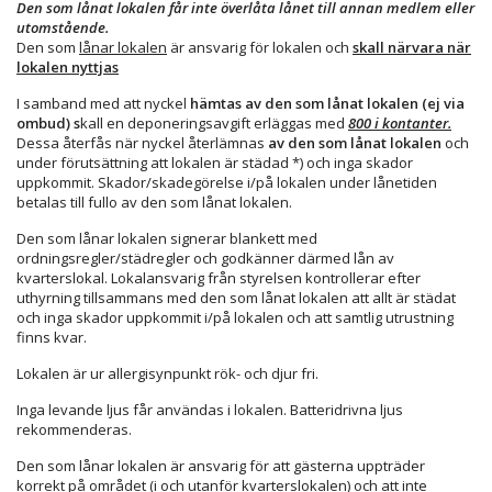
Den som lånat lokalen får inte överlåta lånet till annan medlem eller
utomstående.
Den som
lånar lokalen
är ansvarig för lokalen och
skall närvara när
lokalen nyttjas
I samband med att nyckel
hämtas av den som lånat lokalen (ej via
ombud) s
kall en deponeringsavgift erläggas med
800 i kontanter.
Dessa återfås när nyckel återlämnas
av den som lånat lokalen
och
under förutsättning att lokalen är städad *) och inga skador
uppkommit. Skador/skadegörelse i/på lokalen under lånetiden
betalas till fullo av den som lånat lokalen.
Den som lånar lokalen signerar blankett med
ordningsregler/städregler och godkänner därmed lån av
kvarterslokal. Lokalansvarig från styrelsen kontrollerar efter
uthyrning tillsammans med den som lånat lokalen att allt är städat
och inga skador uppkommit i/på lokalen och att samtlig utrustning
finns kvar.
Lokalen är ur allergisynpunkt rök- och djur fri.
Inga levande ljus får användas i lokalen. Batteridrivna ljus
rekommenderas.
Den som lånar lokalen är ansvarig för att gästerna uppträder
korrekt på området (i och utanför kvarterslokalen) och att inte