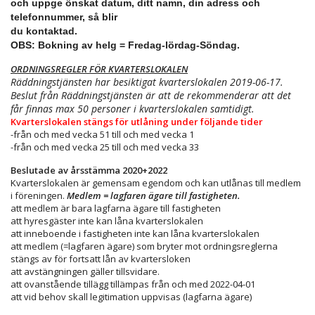
och uppge önskat datum, ditt namn, din adress och
telefonnummer, så blir
du kontaktad.
OBS: Bokning av helg = Fredag-lördag-Söndag.
ORDNINGSREGLER FÖR KVARTERSLOKALEN
Räddningstjänsten har besiktigat kvarterslokalen 2019-06-17.
Beslut från Räddningstjänsten är att de rekommenderar att det
får finnas max 50 personer i kvarterslokalen samtidigt.
Kvarterslokalen stängs för utlåning under följande tider
-från och med vecka 51 till och med vecka 1
-från och med vecka 25 till och med vecka 33
Beslutade av årsstämma 2020+2022
Kvarterslokalen är gemensam egendom och kan utlånas till medlem
i föreningen.
Medlem = lagfaren ägare till fastigheten.
att medlem är bara lagfarna ägare till fastigheten
att hyresgäster inte kan låna kvarterslokalen
att inneboende i fastigheten inte kan låna kvarterslokalen
att medlem (=lagfaren ägare) som bryter mot ordningsreglerna
stängs av för fortsatt lån av kvartersloken
att avstängningen gäller tillsvidare.
att ovanstående tillägg tillämpas från och med 2022-04-01
att vid behov skall legitimation uppvisas (lagfarna ägare)